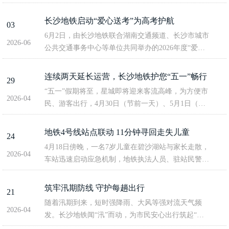
院外籍院士、湖南大学教授史才军，省科技厅党组成
员、副厅长朱春光，市人民政府党组成员、副市长佟
长沙地铁启动“爱心送考”为高考护航
03
来生，以及市科技局、市科协、湘江新区科创局...
6月2日，由长沙地铁联合湖南交通频道、长沙市城市
2026-06
公共交通事务中心等单位共同举办的2026年度“爱心
送考”活动正式启动。今年高考期间，长沙地铁将推
出考生免费乘车、志愿服务台以及爱心预约等多项举
连续两天延长运营，长沙地铁护您“五一”畅行
29
措，助力高考学子顺畅赴考。绿色通道：免费乘...
“五一”假期将至，星城即将迎来客流高峰，为方便市
2026-04
民、游客出行，4月30日（节前一天）、5月1日（假
期首日），长沙地铁全线网延长运营服务至24:00，
其中3号线红桥站—湘潭北站区段延长至23:00。节日
地铁4号线站点联动 11分钟寻回走失儿童
24
期间，长沙地铁进一步优化线网运能...
4月18日傍晚，一名7岁儿童在碧沙湖站与家长走散，
2026-04
车站迅速启动应急机制，地铁执法人员、驻站民警协
同作战，仅用11分钟，便成功找回走失儿童。当日18
时05分，正值客运晚高峰，一名乘客焦急地向地铁执
筑牢汛期防线 守护每趟出行
21
法人员求助，称其7岁孩子在车站走失。执...
随着汛期到来，短时强降雨、大风等强对流天气频
2026-04
发。长沙地铁闻“汛”而动，为市民安心出行筑起“防
护墙”。早在汛期来临前，长沙地铁便已对全线车