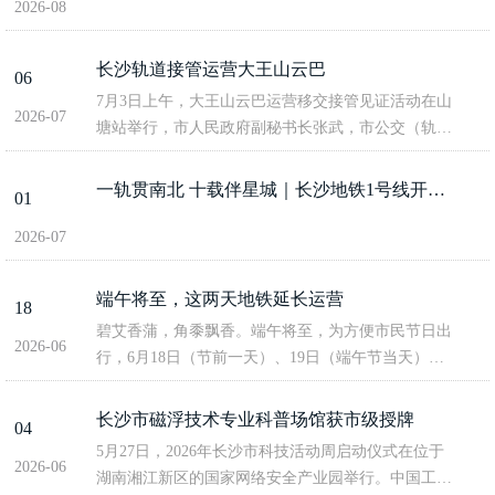
2026-08
长沙轨道接管运营大王山云巴
06
7月3日上午，大王山云巴运营移交接管见证活动在山
2026-07
塘站举行，市人民政府副秘书长张武，市公交（轨
道）公安局局长陈魁昱，市国资委四级调研员周红
日，市城市公共交通事务中心轨道运营部部长刘俊
一轨贯南北 十载伴星城｜长沙地铁1号线开通运营十周年
01
杰，湘江集团党委书记、董事长张利刚，公司党委书
记、董...
2026-07
端午将至，这两天地铁延长运营
18
碧艾香蒲，角黍飘香。端午将至，为方便市民节日出
2026-06
行，6月18日（节前一天）、19日（端午节当天），
长沙地铁全线网将延长运营至24:00，其中，3号线红
桥站—湘潭北站区段延长至23:00。端午假期，长沙
长沙市磁浮技术专业科普场馆获市级授牌
04
地铁将加强与高铁长沙南站信息联动，...
5月27日，2026年长沙市科技活动周启动仪式在位于
2026-06
湖南湘江新区的国家网络安全产业园举行。中国工程