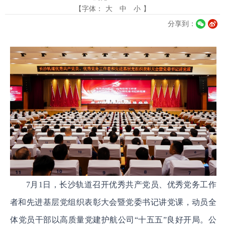
【字体：
大
中
小
】
分享到：
7月1日，长沙轨道召开优秀共产党员、优秀党务工作
者和先进基层党组织表彰大会暨党委书记讲党课，动员全
体党员干部以高质量党建护航公司“十五五”良好开局。公