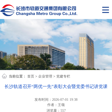
当前位置：
首页
>
企业管理
>
党建专栏
长沙轨道召开“两优一先”表彰大会暨党委书记讲党课
发布时间：2026-07-01 19:38
作者：王颂
浏览量：
557