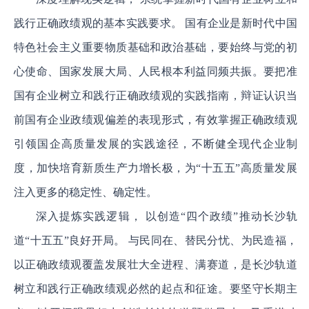
践行正确政绩观的基本实践要求。 国有企业是新时代中国
特色社会主义重要物质基础和政治基础，要始终与党的初
心使命、国家发展大局、人民根本利益同频共振。要把准
国有企业树立和践行正确政绩观的实践指南，辩证认识当
前国有企业政绩观偏差的表现形式，有效掌握正确政绩观
引领国企高质量发展的实践途径，不断健全现代企业制
度，加快培育新质生产力增长极，为“十五五”高质量发展
注入更多的稳定性、确定性。
深入提炼实践逻辑， 以创造“四个政绩”推动长沙轨
道“十五五”良好开局。 与民同在、替民分忧、为民造福，
以正确政绩观覆盖发展壮大全进程、满赛道，是长沙轨道
树立和践行正确政绩观必然的起点和征途。要坚守长期主