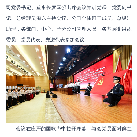
司党委书记、董事长罗国强出席会议并讲党课，党委副书
记、总经理吴海东主持会议。公司全体班子成员、总经理
助理，各部门、中心、子分公司管理人员，各基层党组织
委员、党员代表、先进代表参加会议。
会议在庄严的国歌声中拉开序幕。与会党员面对鲜红